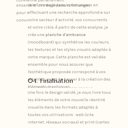
convienne parfaitement.
Je m'immerge dans votre univers en
ensemble lors de plusieurs échanges
effectuant une recherche approfondie sur
pour s’assurer que le résultat final vous
02. Recherches
votre secteur d’activité, vos concurrents
convienne parfaitement.
et votre cible. À partir de cette analyse, je
Je m'immerge dans votre univers en
crée une
planche d'ambiance
effectuant une recherche approfondie sur
(moodboard) qui synthétise les couleurs,
votre secteur d’activité, vos concurrents
les textures et les styles visuels adaptés à
et votre cible. À partir de cette analyse, je
votre marque. Cette planche est validée
crée une
planche d'ambiance
ensemble pour nous assurer que
(moodboard) qui synthétise les couleurs,
l'esthétique proposée correspond à vos
les textures et les styles visuels adaptés à
attentes, avant de passer à la création des
04. Finalisation
votre marque. Cette planche est validée
éléments graphiques.
ensemble pour nous assurer que
Une fois le design validé, je vous livre tous
l'esthétique proposée correspond à vos
04. Finalisation
les éléments de votre nouvelle identité
attentes, avant de passer à la création des
visuelle dans les formats adaptés à
Une fois le design validé, je vous livre tous
éléments graphiques.
toutes vos utilisations : web (site
les éléments de votre nouvelle identité
internet, réseaux sociaux) et print (cartes
visuelle dans les formats adaptés à