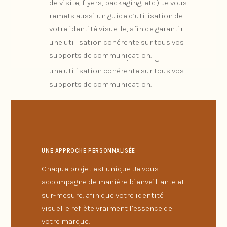
de visite, flyers, packaging, etc.). Je vous
toutes vos utilisations : web (site
remets aussi un guide d’utilisation de
internet, réseaux sociaux) et print (cartes
votre identité visuelle, afin de garantir
de visite, flyers, packaging, etc.). Je vous
une utilisation cohérente sur tous vos
remets aussi un guide d’utilisation de
supports de communication.
votre identité visuelle, afin de garantir
une utilisation cohérente sur tous vos
supports de communication.
UNE APPROCHE PERSONNALISÉE
Chaque projet est unique. Je vous
accompagne de manière bienveillante et
sur-mesure, afin que votre identité
visuelle reflète vraiment l’essence de
votre marque.