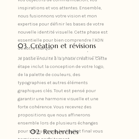
un entretien approfondi (en présentiel ou
inspirations et vos attentes. Ensemble,
à distance). Je prends le temps d’écouter
nous fusionnons votre vision et mon
vos objectifs de communication, vos
expertise pour définir les bases de votre
inspirations et vos attentes. Ensemble,
nouvelle identité visuelle. Cette phase est
nous fusionnons votre vision et mon
essentielle pour bien comprendre l’ADN
expertise pour définir les bases de votre
03. Création et révisions
de votre marque.
nouvelle identité visuelle. Cette phase est
essentielle pour bien comprendre l’ADN
Je passe ensuite à la phase créative. Cette
de votre marque.
étape inclut la conception de votre logo,
03. Création et révisions
de la palette de couleurs, des
Je passe ensuite à la phase créative. Cette
typographies et autres éléments
étape inclut la conception de votre logo,
graphiques clés. Tout est pensé pour
de la palette de couleurs, des
garantir une harmonie visuelle et une
typographies et autres éléments
forte cohérence. Vous recevrez des
graphiques clés. Tout est pensé pour
propositions que nous affinerons
garantir une harmonie visuelle et une
ensemble lors de plusieurs échanges
forte cohérence. Vous recevrez des
02. Recherches
pour s’assurer que le résultat final vous
propositions que nous affinerons