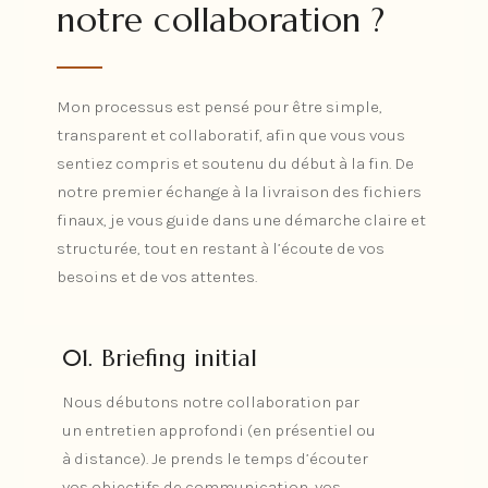
notre collaboration ?
Mon processus est pensé pour être simple,
transparent et collaboratif, afin que vous vous
sentiez compris et soutenu du début à la fin. De
notre premier échange à la livraison des fichiers
finaux, je vous guide dans une démarche claire et
structurée, tout en restant à l’écoute de vos
besoins et de vos attentes.
01. Briefing initial
Nous débutons notre collaboration par
01. Briefing initial
un entretien approfondi (en présentiel ou
à distance). Je prends le temps d’écouter
Nous débutons notre collaboration par
vos objectifs de communication, vos