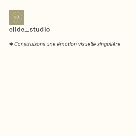
elide_studio
✱ 𝘊𝘰𝘯𝘴𝘵𝘳𝘶𝘪𝘴𝘰𝘯𝘴 𝘶𝘯𝘦 𝘦́𝘮𝘰𝘵𝘪𝘰𝘯 𝘷𝘪𝘴𝘶𝘦𝘭𝘭𝘦 𝘴𝘪𝘯𝘨𝘶𝘭𝘪𝘦̀𝘳𝘦