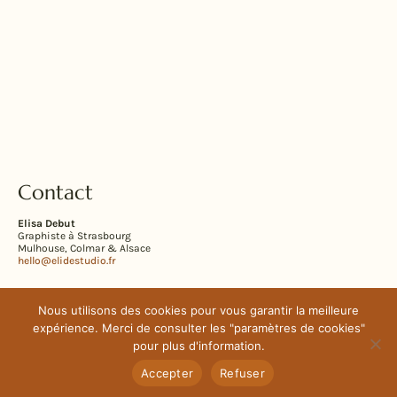
Contact
Elisa Debut
Graphiste à Strasbourg
Mulhouse, Colmar & Alsace
hello@elidestudio.fr
Nous utilisons des cookies pour vous garantir la meilleure
Mentions légales
❘
Conditions générales de vente
❘
Plan de site
expérience. Merci de consulter les "paramètres de cookies"
pour plus d'information.
Accepter
Refuser
© 2024 ❘ ÉLIDE STUDIO · TOUS DROITS RÉSERVÉS