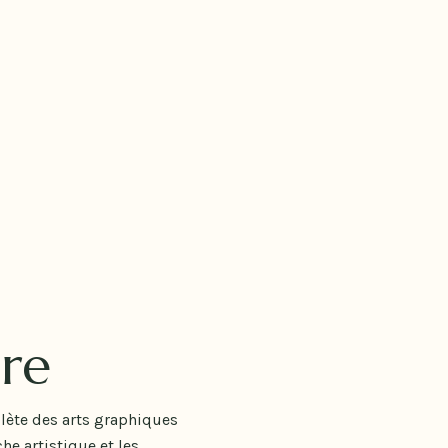
re
lète des arts graphiques
e artistique et les